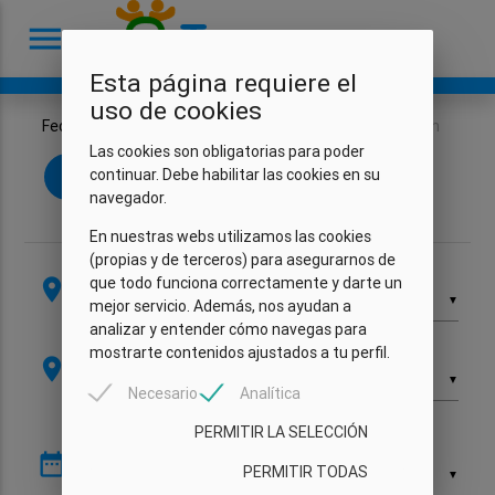
menu
Esta página requiere el
uso de cookies
Fechas
Vehículo
Extras
Mis datos
Resumen
Las cookies son obligatorias para poder
continuar. Debe habilitar las cookies en su
1
2
3
4
5
navegador.
En nuestras webs utilizamos las cookies
(propias y de terceros) para asegurarnos de
Recogida
que todo funciona correctamente y darte un
location_on
▼
mejor servicio. Además, nos ayudan a
analizar y entender cómo navegas para
Devolución
mostrarte contenidos ajustados a tu perfil.
location_on
▼
Necesario
Analítica
PERMITIR LA SELECCIÓN
Recogida
date_range
PERMITIR TODAS
▼