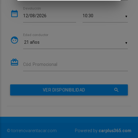
Devolución
date_range
▼
Edad conductor
face
▼
card_giftcard
Cód. Promocional
VER DISPONIBILIDAD
search
© torrenovarentacar.com
Powered by
carplus365.com